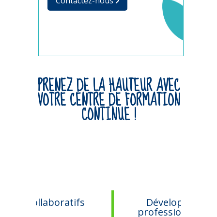
Contactez-nous
PRENEZ DE LA HAUTEUR AVEC
VOTRE CENTRE DE FORMATION
CONTINUE !
oratifs
Développement
professionnel - Soft