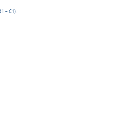
1 – C1).
)