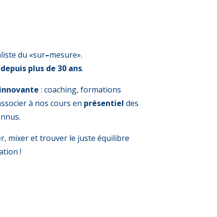
liste du «sur
–
mesure».
s
depuis plus de 30 ans
.
innovante
: coaching, formations
 associer à nos cours en
présentiel
des
nnus.
, mixer et trouver le juste équilibre
tion !