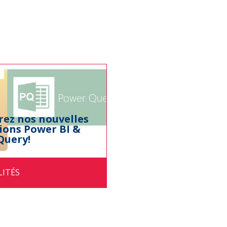
ez nos nouvelles
ions Power BI &
Query!
LITÉS