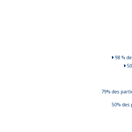
98 % de 
50
79% des parti
50% des p
13% des participants o