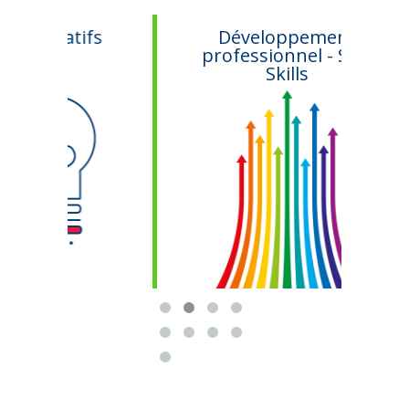
ratifs
Développement
professionnel - Soft
Skills