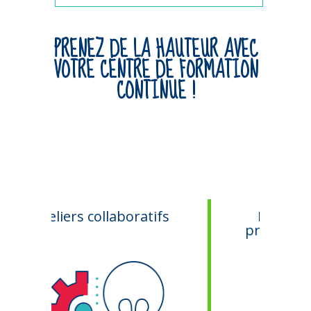
PRENEZ DE LA HAUTEUR AVEC
VOTRE CENTRE DE FORMATION
CONTINUE !
llaboratifs
Développement
professionnel - Soft
Skills