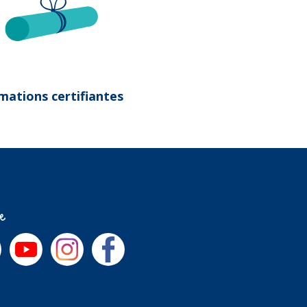
mations certifiantes
re