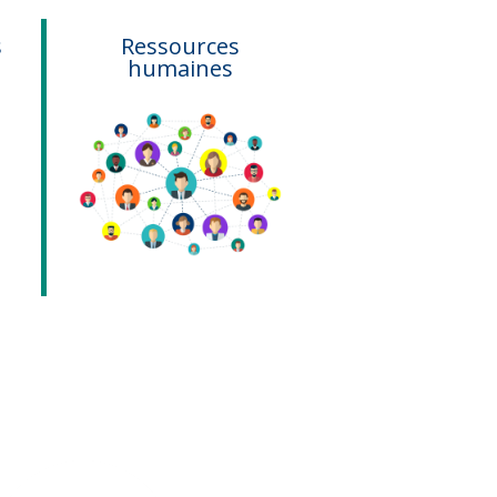
s
Ressources
Comptabi
humaines