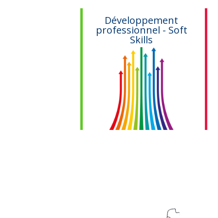
Ateliers
Développement
llaboratifs
professionnel - Soft
Skills