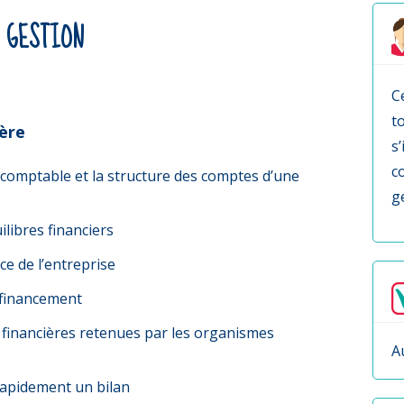
GESTION
C
t
ière
s’
c
comptable et la structure des comptes d’une
g
ilibres financiers
e de l’entreprise
 financement
 financières retenues par les organismes
A
rapidement un bilan