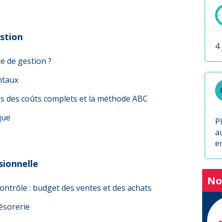
estion
4
le de gestion ?
ntaux
s des coûts complets et la méthode ABC
que
P
a
e
isionnelle
No
ontrôle : budget des ventes et des achats
ésorerie