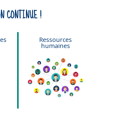
N CONTINUE !
s
Ressources
Comptabi
humaines